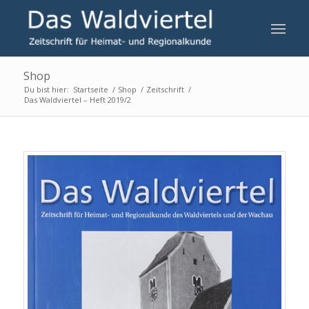
Shop
Du bist hier:
Startseite
/
Shop
/
Zeitschrift
/
Das Waldviertel – Heft 2019/2