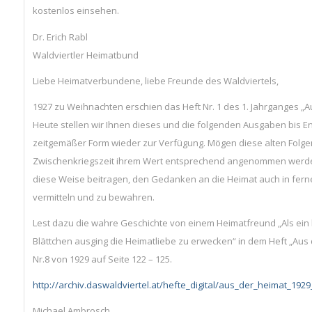
kostenlos einsehen.
Dr. Erich Rabl
Waldviertler Heimatbund
Liebe Heimatverbundene, liebe Freunde des Waldviertels,
1927 zu Weihnachten erschien das Heft Nr. 1 des 1. Jahrganges „A
Heute stellen wir Ihnen dieses und die folgenden Ausgaben bis En
zeitgemäßer Form wieder zur Verfügung. Mögen diese alten Folge
Zwischenkriegszeit ihrem Wert entsprechend angenommen werd
diese Weise beitragen, den Gedanken an die Heimat auch in fern
vermitteln und zu bewahren.
Lest dazu die wahre Geschichte von einem Heimatfreund „Als ein 
Blättchen ausging die Heimatliebe zu erwecken“ in dem Heft „Aus
Nr.8 von 1929 auf Seite 122 – 125.
http://archiv.daswaldviertel.at/hefte_digital/aus_der_heimat_19
Michael Ambrosch