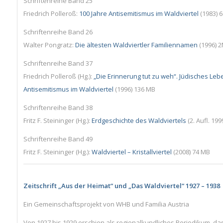
Schriftenreihe Band 25
Friedrich Polleroß:
100 Jahre Antisemitismus im Waldviertel
(1983) 
Schriftenreihe Band 26
Walter Pongratz:
Die ältesten Waldviertler Familiennamen
(1996) 
Schriftenreihe Band 37
Friedrich Polleroß (Hg.):
„Die Erinnerung tut zu weh“. Jüdisches Le
Antisemitismus im Waldviertel
(1996) 136 MB
Schriftenreihe Band 38
Fritz F. Steininger (Hg.):
Erdgeschichte des Waldviertels
(2. Aufl. 199
Schriftenreihe Band 49
Fritz F. Steininger (Hg.):
Waldviertel – Kristallviertel
(2008) 74 MB
Zeitschrift „Aus der Heimat“ und „Das Waldviertel“ 1927 – 1938
Ein Gemeinschaftsprojekt von WHB und Familia Austria
Von 1927 bis 1929 erschien als regionalkundliches Periodikum, da