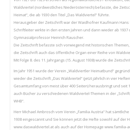
Waldviertel (nordwestliches Niederösterreich) befasste, die Zeitsc
Heimat“, die ab 1930 den Titel „Das Waldviertel“ führte.
Herausgeber der Zeitschrift war der Waidhofner Kaufmann Hans Ha
Schriftleiter wirkte in den ersten Jahren und dann wieder ab 1937
Gymnasialprofessor Heinrich Rauscher.
Die Zeitschrift befasste sich vorwiegend mit historischen Themen,
die Zeitschrift auch das öffentliche Organ einer Reihe von Waldvi
Mit Folge 8. des 11. Jahrgangs (15. August 1938) wurde die Zeitschrif
Im Jahr 1951 wurde der Verein „Waldviertler Heimatbund“ gegründe
wieder die Zeitschrift „Das Waldviertel“ (jetzt jährlich in vier Hefte
Gesamtumfang von meist über 400 Seiten) herausbringt und seit 
auch Bücher zu verschiedenen Waldviertel-Themen in der „Schrif
WHB“.
Herr Michael Ambrosch vom Verein „Familia Austria“ hat sämtliche
1938 eingescannt und Sie können jetzt die Hefte sowohl auf der
www.daswaldviertel.at als auch auf der Homepage www.familia-au