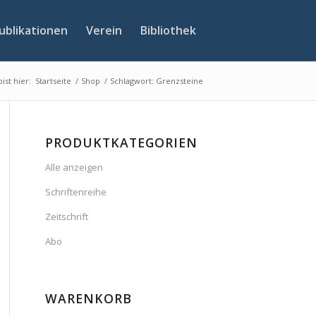
ublikationen
Verein
Bibliothek
ist hier:
Startseite
/
Shop
/
Schlagwort: Grenzsteine
PRODUKTKATEGORIEN
Alle anzeigen
Schriftenreihe
Zeitschrift
Abo
WARENKORB