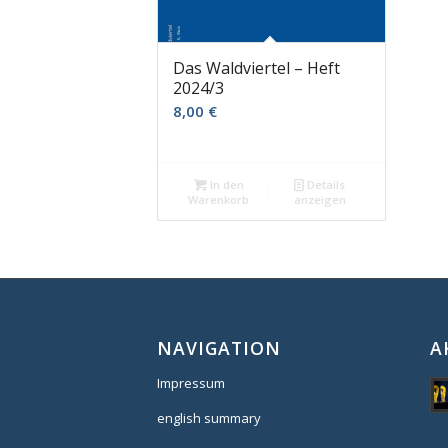
Das Waldviertel – Heft
2024/3
8,00
€
In den
Details
Warenkorb
anzeigen
NAVIGATION
A
Impressum
english summary