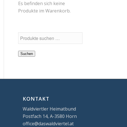
Es befinden sich keine
Produkte im Warenkorb.
Suchen
KONTAKT
Waldviertler Heimatbund
Postfach 14, A-3580 Horn
office@daswaldviertel.at